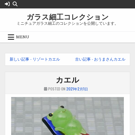
Skip
to
ガラス細工コレクション
content
ミニチュアガラス細工のコレクションを公開しています。
MENU
前
新しい記事 - リゾートカエル
古い記事 - おうまさんカエル
後
の
カエル
記
POSTED ON
2021年2月1日
事
へ
の
リ
ン