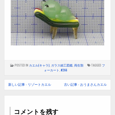
POSTED IN
カエル(キャラ)
,
ガラス細工図鑑
,
両生類
TAGGED
フ
ォーカート
,
#266
前
新しい記事 - リゾートカエル
古い記事 - おうまさんカエル
後
の
記
コメントを残す
事