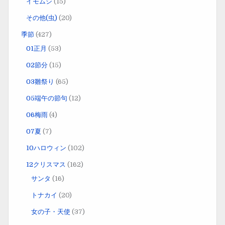
イモムシ
(15)
その他(虫)
(20)
季節
(427)
01正月
(53)
02節分
(15)
03雛祭り
(65)
05端午の節句
(12)
06梅雨
(4)
07夏
(7)
10ハロウィン
(102)
12クリスマス
(162)
サンタ
(16)
トナカイ
(20)
女の子・天使
(37)