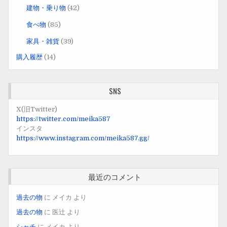
建物・乗り物
(42)
食べ物
(85)
家具・雑貨
(39)
購入履歴
(14)
SNS
X(旧Twitter)
https://twitter.com/meika587
インスタ
https://www.instagram.com/meika587.gg/
最近のコメント
過去の物
に
メイカ
より
過去の物
に
医辻
より
シャチ
に
メイカ
より